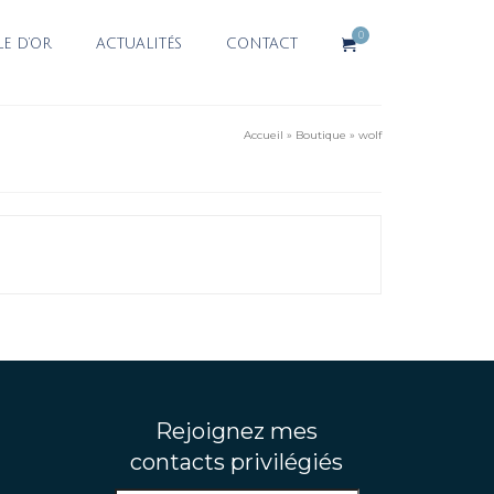
0
LE D’OR
ACTUALITÉS
CONTACT
Accueil
»
Boutique
»
wolf
Rejoignez mes
contacts privilégiés