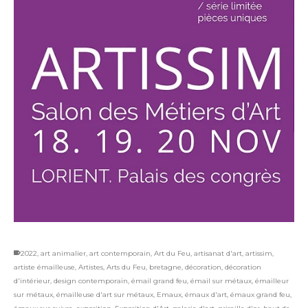
2022
,
art animalier
,
art contemporain
,
Art du Feu
,
artisanat d'art
,
artissim
,
artiste émailleuse
,
Artistes
,
Arts du Feu
,
bretagne
,
décoration
,
décoration
d'intérieur
,
design contemporain
,
émail grand feu
,
émail sur métaux
,
émailleur
sur métaux
,
émailleuse d'art sur métaux
,
Emaux
,
émaux d'art
,
émaux grand feu
,