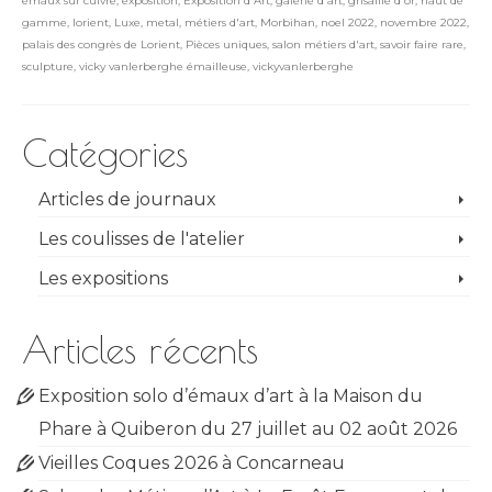
émaux sur cuivre
,
exposition
,
Exposition d'Art
,
galerie d'art
,
grisaille d'or
,
haut de
gamme
,
lorient
,
Luxe
,
metal
,
métiers d'art
,
Morbihan
,
noel 2022
,
novembre 2022
,
palais des congrès de Lorient
,
Pièces uniques
,
salon métiers d'art
,
savoir faire rare
,
sculpture
,
vicky vanlerberghe émailleuse
,
vickyvanlerberghe
Catégories
Articles de journaux
Les coulisses de l'atelier
Les expositions
Articles récents
Exposition solo d’émaux d’art à la Maison du
Phare à Quiberon du 27 juillet au 02 août 2026
Vieilles Coques 2026 à Concarneau