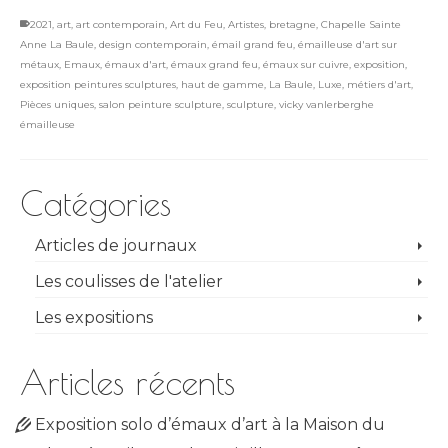
2021
,
art
,
art contemporain
,
Art du Feu
,
Artistes
,
bretagne
,
Chapelle Sainte
Anne La Baule
,
design contemporain
,
émail grand feu
,
émailleuse d'art sur
métaux
,
Emaux
,
émaux d'art
,
émaux grand feu
,
émaux sur cuivre
,
exposition
,
exposition peintures sculptures
,
haut de gamme
,
La Baule
,
Luxe
,
métiers d'art
,
Pièces uniques
,
salon peinture sculpture
,
sculpture
,
vicky vanlerberghe
émailleuse
Catégories
Articles de journaux
Les coulisses de l'atelier
Les expositions
Articles récents
Exposition solo d’émaux d’art à la Maison du