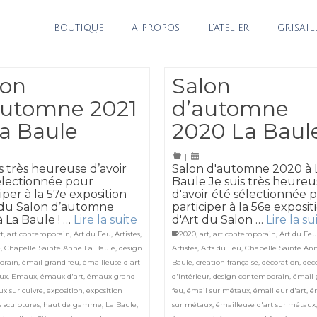
BOUTIQUE
A PROPOS
L’ATELIER
GRISAIL
lon
Salon
automne 2021
d’automne
La Baule
2020 La Baul
|
is très heureuse d’avoir
Salon d'automne 2020 à 
électionnée pour
Baule Je suis très heureu
iper à la 57e exposition
d'avoir été sélectionnée 
 du Salon d’automne
participer à la 56e exposit
à La Baule ! …
Lire la suite
d'Art du Salon …
Lire la su
rt
,
art contemporain
,
Art du Feu
,
Artistes
,
2020
,
art
,
art contemporain
,
Art du Fe
e
,
Chapelle Sainte Anne La Baule
,
design
Artistes
,
Arts du Feu
,
Chapelle Sainte An
orain
,
émail grand feu
,
émailleuse d'art
Baule
,
création française
,
décoration
,
déc
ux
,
Emaux
,
émaux d'art
,
émaux grand
d'intérieur
,
design contemporain
,
émail
x sur cuivre
,
exposition
,
exposition
feu
,
émail sur métaux
,
émailleur d'art
,
é
s sculptures
,
haut de gamme
,
La Baule
,
sur métaux
,
émailleuse d'art sur métaux