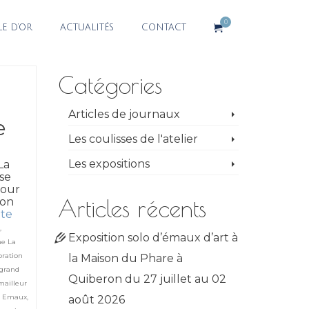
0
LE D’OR
ACTUALITÉS
CONTACT
Catégories
Articles de journaux
e
Les coulisses de l'atelier
Les expositions
La
se
pour
Articles récents
ion
ite
u
,
Exposition solo d’émaux d’art à
ne La
oration
la Maison du Phare à
 grand
Quiberon du 27 juillet au 02
mailleur
,
Emaux
,
août 2026