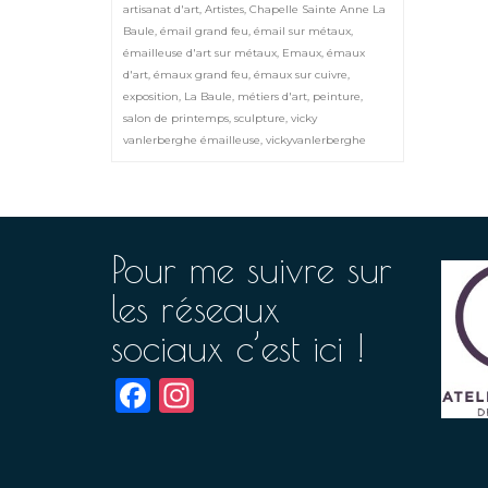
artisanat d'art
,
Artistes
,
Chapelle Sainte Anne La
Baule
,
émail grand feu
,
émail sur métaux
,
émailleuse d'art sur métaux
,
Emaux
,
émaux
d'art
,
émaux grand feu
,
émaux sur cuivre
,
exposition
,
La Baule
,
métiers d'art
,
peinture
,
salon de printemps
,
sculpture
,
vicky
vanlerberghe émailleuse
,
vickyvanlerberghe
Pour me suivre sur
les réseaux
sociaux c’est ici !
Facebook
Instagram