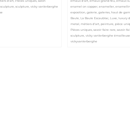
iers d'art
,
Pièces uniques
,
salon
émaux d'art
,
émaux grand feu
,
émaux su
 sculpture
,
sculpture
,
vicky vanlerberghe
enamel on copper
,
enameller
,
enamelli
se
exposition
,
galerie
,
galeries
,
haut de ga
Baule
,
La Baule Escaublac
,
Luxe
,
luxury 
metal
,
métiers d'art
,
peinture
,
pièce uni
Pièces uniques
,
savoir faire rare
,
savoir-fa
sculpture
,
vicky vanlerberghe émailleus
vickyvanlerberghe