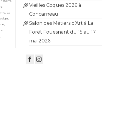
r cuivre
,
Vieilles Coques 2026 à
ng
,
mme
,
La
Concarneau
design
,
Salon des Métiers d’Art à La
que
,
ire
,
Forêt Fouesnant du 15 au 17
e
,
mai 2026