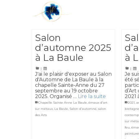
Salon
Sa
d’automne 2025
d’
à La Baule
à 
|
|
J'ai le plaisir d'exposer au Salon
Je su
d'Automne de La Baule à la
été s
chapelle Sainte-Anne du 27
partic
septembre au 19 octobre
d’Art
2025. Organisé …
Lire la suite
2021 
Chapelle Sainte Anne La Baule
,
émaux d'art
2021
,
a
sur métaux
,
La Baule
,
Salon d'automne
,
salon
bretagn
des Arts
contemp
sur méta
feu
,
émau
peinture