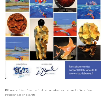
Chapelle Sainte Anne La Baule
,
émaux d'art sur métaux
,
La Baule
,
Salon
d'automne
,
salon des Arts