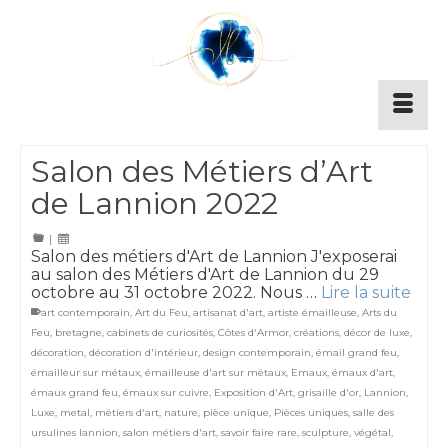
Salon des Métiers d’Art
de Lannion 2022
|
Salon des métiers d'Art de Lannion J'exposerai
au salon des Métiers d'Art de Lannion du 29
octobre au 31 octobre 2022. Nous …
Lire la suite
art contemporain
,
Art du Feu
,
artisanat d'art
,
artiste émailleuse
,
Arts du
Feu
,
bretagne
,
cabinets de curiosités
,
Côtes d'Armor
,
créations
,
décor de luxe
,
décoration
,
décoration d'intérieur
,
design contemporain
,
émail grand feu
,
émailleur sur métaux
,
émailleuse d'art sur métaux
,
Emaux
,
émaux d'art
,
émaux grand feu
,
émaux sur cuivre
,
Exposition d'Art
,
grisaille d'or
,
Lannion
,
Luxe
,
metal
,
métiers d'art
,
nature
,
pièce unique
,
Pièces uniques
,
salle des
ursulines lannion
,
salon métiers d'art
,
savoir faire rare
,
sculpture
,
végétal
,