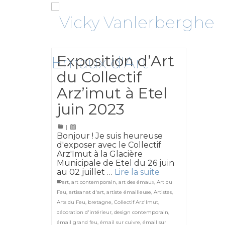
Exposition d’Art
du Collectif
Arz’imut à Etel
juin 2023
|
Bonjour ! Je suis heureuse
d'exposer avec le Collectif
Arz'Imut à la Glacière
Municipale de Etel du 26 juin
au 02 juillet …
Lire la suite
art
,
art contemporain
,
art des émaux
,
Art du
Feu
,
artisanat d'art
,
artiste émailleuse
,
Artistes
,
Arts du Feu
,
bretagne
,
Collectif Arz'Imut
,
décoration d'intérieur
,
design contemporain
,
émail grand feu
,
émail sur cuivre
,
émail sur