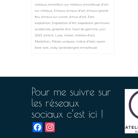
métaux
,
émailleur sur métaux
,
émailleuse d'art
sur métaux
,
Emaux
,
émaux d'art
,
émaux grand
feu
,
émaux sur cuivre
,
émux d'art
,
Etel
,
exposition
,
Exposition d'Art
,
exposition peintures
sculptures
,
grisaille d'or
,
haut de gamme
,
juin
2023
,
lorient
,
Luxe
,
metal
,
métiers d'art
,
Morbihan
,
Pièces uniques
,
rivière d'étel
,
savoir
faire rare
,
vicky vanlerberghe émailleuse
Pour me suivre sur
les réseaux
sociaux c’est ici !
Facebook
Instagram