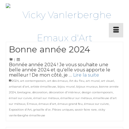
Bonne année 2024
|
Bonnée année 2024 ! Je vous souhaite une
belle année 2024 et qu'elle vous apporte le
meilleur ! De mon côté, je …
Lire la suite
2024
,
art contemporain
,
art des émaux
,
Art du Feu
,
art mural
,
art visuel
,
artisanat d'art
,
artiste émailleuse
,
bijou mural
,
bijoux muraux
,
bonne année
2024
,
bretagne
,
décoration
,
décoration d'intérieur
,
design contemporain
,
émail sur cuivre
,
émail sur métaux
,
émailleur sur métaux
,
émailleuse d'art
sur métaux
,
Emaux
,
émaux d'art
,
émaux grand feu
,
émaux sur cuivre
,
Exposition d'Art
,
grisaille d'or
,
Pièces uniques
,
savoir faire rare
,
vicky
vanlerberghe émailleuse