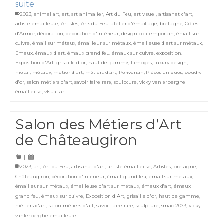
suite
2023
,
animal art
,
art
,
art animalier
,
Art du Feu
,
art visuel
,
artisanat d'art
,
artiste émailleuse
,
Artistes
,
Arts du Feu
,
atelier d'émaillage
,
bretagne
,
Côtes
d'Armor
,
décoration
,
décoration d'intérieur
,
design contemporain
,
émail sur
cuivre
,
émail sur métaux
,
émailleur sur métaux
,
émailleuse d'art sur métaux
,
Emaux
,
émaux d'art
,
émaux grand feu
,
émaux sur cuivre
,
exposition
,
Exposition d'Art
,
grisaille d'or
,
haut de gamme
,
Limoges
,
luxury design
,
metal
,
métaux
,
métier d'art
,
métiers d'art
,
Penvénan
,
Pièces uniques
,
poudre
d'or
,
salon métiers d'art
,
savoir faire rare
,
sculpture
,
vicky vanlerberghe
émailleuse
,
visual art
Salon des Métiers d’Art
de Châteaugiron
|
2023
,
art
,
Art du Feu
,
artisanat d'art
,
artiste émailleuse
,
Artistes
,
bretagne
,
Châteaugiron
,
décoration d'intérieur
,
émail grand feu
,
émail sur métaux
,
émailleur sur métaux
,
émailleuse d'art sur métaux
,
émaux d'art
,
émaux
grand feu
,
émaux sur cuivre
,
Exposition d'Art
,
grisaille d'or
,
haut de gamme
,
métiers d'art
,
salon métiers d'art
,
savoir faire rare
,
sculpture
,
smac 2023
,
vicky
vanlerberghe émailleuse