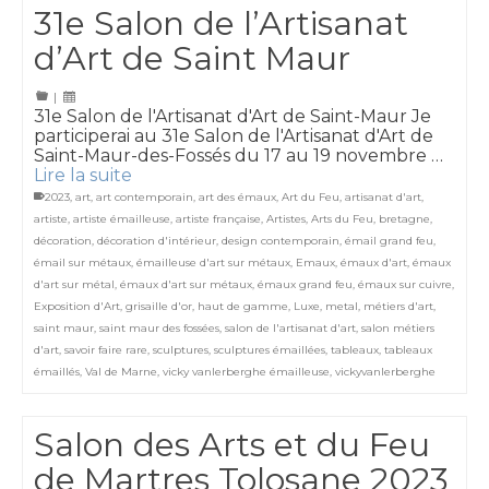
31e Salon de l’Artisanat
d’Art de Saint Maur
|
31e Salon de l'Artisanat d'Art de Saint-Maur Je
participerai au 31e Salon de l'Artisanat d'Art de
Saint-Maur-des-Fossés du 17 au 19 novembre …
Lire la suite
2023
,
art
,
art contemporain
,
art des émaux
,
Art du Feu
,
artisanat d'art
,
artiste
,
artiste émailleuse
,
artiste française
,
Artistes
,
Arts du Feu
,
bretagne
,
décoration
,
décoration d'intérieur
,
design contemporain
,
émail grand feu
,
émail sur métaux
,
émailleuse d'art sur métaux
,
Emaux
,
émaux d'art
,
émaux
d'art sur métal
,
émaux d'art sur métaux
,
émaux grand feu
,
émaux sur cuivre
,
Exposition d'Art
,
grisaille d'or
,
haut de gamme
,
Luxe
,
metal
,
métiers d'art
,
saint maur
,
saint maur des fossées
,
salon de l'artisanat d'art
,
salon métiers
d'art
,
savoir faire rare
,
sculptures
,
sculptures émaillées
,
tableaux
,
tableaux
émaillés
,
Val de Marne
,
vicky vanlerberghe émailleuse
,
vickyvanlerberghe
Salon des Arts et du Feu
de Martres Tolosane 2023