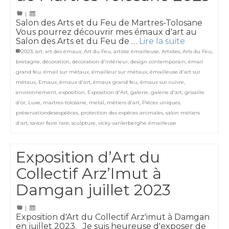
|
Salon des Arts et du Feu de Martres-Tolosane
Vous pourrez découvrir mes émaux d'art au
Salon des Arts et du Feu de …
Lire la suite
2023
,
art
,
art des émaux
,
Art du Feu
,
artiste émailleuse
,
Artistes
,
Arts du Feu
,
bretagne
,
décoration
,
décoration d'intérieur
,
design contemporain
,
émail
grand feu
,
émail sur métaux
,
émailleur sur métaux
,
émailleuse d'art sur
métaux
,
Emaux
,
émaux d'art
,
émaux grand feu
,
émaux sur cuivre
,
environnement
,
exposition
,
Exposition d'Art
,
galerie
,
galerie d'art
,
grisaille
d'or
,
Luxe
,
martres-tolosane
,
metal
,
métiers d'art
,
Pièces uniques
,
préservationdesespéèces
,
protection des espèces animales
,
salon métiers
d'art
,
savoir faire rare
,
sculpture
,
vicky vanlerberghe émailleuse
Exposition d’Art du
Collectif Arz’Imut à
Damgan juillet 2023
|
Exposition d'Art du Collectif Arz'imut à Damgan
en juillet 2023. Je suis heureuse d'exposer de