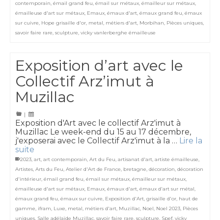
contemporain
,
émail grand feu
,
émail sur métaux
,
émailleur sur métaux
,
émailleuse d'art sur métaux
,
Emaux
,
émaux d'art
,
émaux grand feu
,
émaux
sur cuivre
,
Hope grisaille d'or
,
metal
,
métiers d'art
,
Morbihan
,
Pièces uniques
,
savoir faire rare
,
sculpture
,
vicky vanlerberghe émailleuse
Exposition d’art avec le
Collectif Arz’imut à
Muzillac
|
Exposition d'Art avec le collectif Arz'imut à
Muzillac Le week-end du 15 au 17 décembre,
j'exposerai avec le Collectif Arz'imut à la …
Lire la
suite
2023
,
art
,
art contemporain
,
Art du Feu
,
artisanat d'art
,
artiste émailleuse
,
Artistes
,
Arts du Feu
,
Atelier d'Art de France
,
bretagne
,
décoration
,
décoration
d'intérieur
,
émail grand feu
,
émail sur métaux
,
émailleur sur métaux
,
émailleuse d'art sur métaux
,
Emaux
,
émaux d'art
,
émaux d'art sur métal
,
émaux grand feu
,
émaux sur cuivre
,
Exposition d'Art
,
grisaille d'or
,
haut de
gamme
,
ifram
,
Luxe
,
metal
,
métiers d'art
,
Muzillac
,
Noel
,
Noel 2023
,
Pièces
uniques
,
Salle adélaïde Muzillac
,
savoir faire rare
,
sculpture
,
Spef
,
vicky