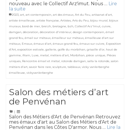
nouveau avec le Collectif Arz'imut. Nous …
Lire
la suite
2023
,
art
,
art contemporain
,
art des émaux
,
Art du Feu
,
artisanat d'art
,
artiste émailleuse
,
artiste française
,
Artistes
,
Arts du Feu
,
bijou mural
,
bijoux
muraux
,
bord de mer
,
breizh
,
bretagne
,
bzh
,
Collectif Arz'Imut
,
cuivre
,
damgan
,
décoration
,
décoration d'intérieur
,
design contemporain
,
émail
grand feu
,
émail sur métaux
,
émailleur sur métaux
,
émailleuse d'art sur
métaux
,
Emaux
,
émaux d'art
,
émaux grand feu
,
émaux sur cuivre
,
Exposition
d'Art
,
exposition estivale
,
gallerie
,
golfe du morbihan
,
grisaille d'or
,
haut de
gamme
,
ifram
,
Luxe
,
metal
,
métiers d'art
,
Morbihan
,
pièce unique
,
Pièces
uniques
,
Rencontre émail et métal
,
rotonde damgan
,
salla la rotonde
,
salon
métiers d'art
,
savoir faire rare
,
sculpture
,
tableaux
,
vicky vanlerberghe
émailleuse
,
vickyvanlerberghe
Salon des métiers d’art
de Penvénan
|
Salon des Métiers d'Art de Penvénan Retrouvez
mes émaux d'art au Salon des Métiers d'Art de
Penvénan dans les Côtes D'armor. Nous …
Lire la