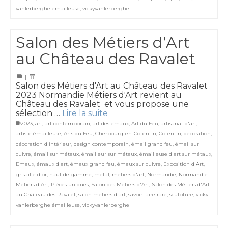
vanlerberghe émailleuse
,
vickyvanlerberghe
Salon des Métiers d’Art
au Château des Ravalet
|
Salon des Métiers d'Art au Château des Ravalet
2023 Normandie Métiers d'Art revient au
Château des Ravalet et vous propose une
sélection …
Lire la suite
2023
,
art
,
art contemporain
,
art des émaux
,
Art du Feu
,
artisanat d'art
,
artiste émailleuse
,
Arts du Feu
,
Cherbourg-en-Cotentin
,
Cotentin
,
décoration
,
décoration d'intérieur
,
design contemporain
,
émail grand feu
,
émail sur
cuivre
,
émail sur métaux
,
émailleur sur métaux
,
émailleuse d'art sur métaux
,
Emaux
,
émaux d'art
,
émaux grand feu
,
émaux sur cuivre
,
Exposition d'Art
,
grisaille d'or
,
haut de gamme
,
metal
,
métiers d'art
,
Normandie
,
Normandie
Métiers d'Art
,
Pièces uniques
,
Salon des Métiers d'Art
,
Salon des Métiers d'Art
au Château des Ravalet
,
salon métiers d'art
,
savoir faire rare
,
sculpture
,
vicky
vanlerberghe émailleuse
,
vickyvanlerberghe