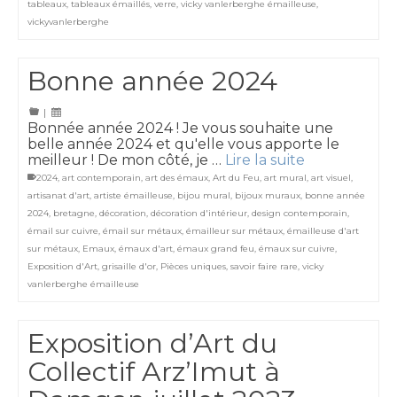
tableaux
,
tableaux émaillés
,
verre
,
vicky vanlerberghe émailleuse
,
vickyvanlerberghe
Bonne année 2024
|
Bonnée année 2024 ! Je vous souhaite une
belle année 2024 et qu'elle vous apporte le
meilleur ! De mon côté, je …
Lire la suite
2024
,
art contemporain
,
art des émaux
,
Art du Feu
,
art mural
,
art visuel
,
artisanat d'art
,
artiste émailleuse
,
bijou mural
,
bijoux muraux
,
bonne année
2024
,
bretagne
,
décoration
,
décoration d'intérieur
,
design contemporain
,
émail sur cuivre
,
émail sur métaux
,
émailleur sur métaux
,
émailleuse d'art
sur métaux
,
Emaux
,
émaux d'art
,
émaux grand feu
,
émaux sur cuivre
,
Exposition d'Art
,
grisaille d'or
,
Pièces uniques
,
savoir faire rare
,
vicky
vanlerberghe émailleuse
Exposition d’Art du
Collectif Arz’Imut à