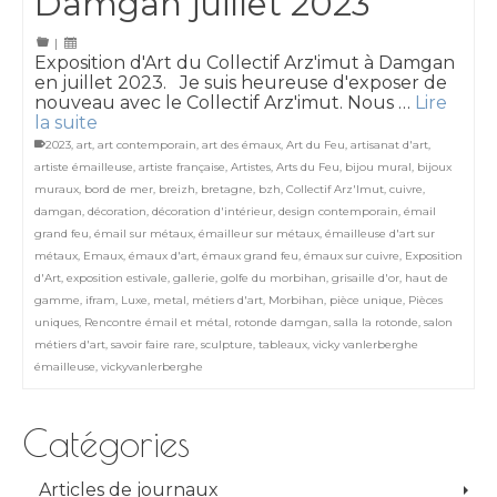
Damgan juillet 2023
|
Exposition d'Art du Collectif Arz'imut à Damgan
en juillet 2023. Je suis heureuse d'exposer de
nouveau avec le Collectif Arz'imut. Nous …
Lire
la suite
2023
,
art
,
art contemporain
,
art des émaux
,
Art du Feu
,
artisanat d'art
,
artiste émailleuse
,
artiste française
,
Artistes
,
Arts du Feu
,
bijou mural
,
bijoux
muraux
,
bord de mer
,
breizh
,
bretagne
,
bzh
,
Collectif Arz'Imut
,
cuivre
,
damgan
,
décoration
,
décoration d'intérieur
,
design contemporain
,
émail
grand feu
,
émail sur métaux
,
émailleur sur métaux
,
émailleuse d'art sur
métaux
,
Emaux
,
émaux d'art
,
émaux grand feu
,
émaux sur cuivre
,
Exposition
d'Art
,
exposition estivale
,
gallerie
,
golfe du morbihan
,
grisaille d'or
,
haut de
gamme
,
ifram
,
Luxe
,
metal
,
métiers d'art
,
Morbihan
,
pièce unique
,
Pièces
uniques
,
Rencontre émail et métal
,
rotonde damgan
,
salla la rotonde
,
salon
métiers d'art
,
savoir faire rare
,
sculpture
,
tableaux
,
vicky vanlerberghe
émailleuse
,
vickyvanlerberghe
Catégories
Articles de journaux