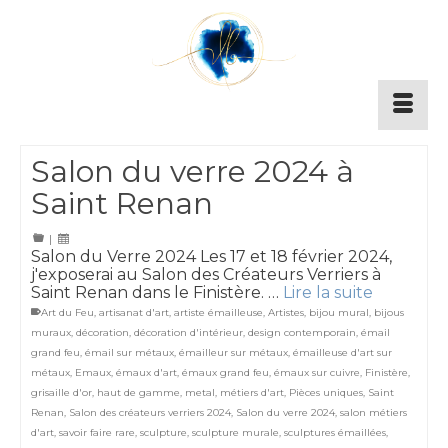
Salon du verre 2024 à
Saint Renan
|
Salon du Verre 2024 Les 17 et 18 février 2024,
j'exposerai au Salon des Créateurs Verriers à
Saint Renan dans le Finistère. …
Lire la suite
Art du Feu
,
artisanat d'art
,
artiste émailleuse
,
Artistes
,
bijou mural
,
bijous
muraux
,
décoration
,
décoration d'intérieur
,
design contemporain
,
émail
grand feu
,
émail sur métaux
,
émailleur sur métaux
,
émailleuse d'art sur
métaux
,
Emaux
,
émaux d'art
,
émaux grand feu
,
émaux sur cuivre
,
Finistère
,
grisaille d'or
,
haut de gamme
,
metal
,
métiers d'art
,
Pièces uniques
,
Saint
Renan
,
Salon des créateurs verriers 2024
,
Salon du verre 2024
,
salon métiers
d'art
,
savoir faire rare
,
sculpture
,
sculpture murale
,
sculptures émaillées
,