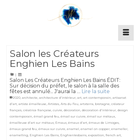
Salon les Créateurs
Enghien Les Bains
|
Salon Les Créateurs Enghien Les Bains ÉDIT:
Sur décision du préfet, le salon à la salle des
fêtes est annulé... J'aurai la …
Lire la suite
2020
,
architecte
,
architecture d'intérieur
,
art
,
art contemporain
,
artisanat
d'art
,
artiste émailleuse
,
Artistes
,
Arts du Feu
,
artxterra
,
bretagne
,
créateur
français
,
créatrice française
,
cuivre
,
décoration
,
décoration d'intérieur
,
design
contemporain
,
émail grand feu
,
émail sur cuivre
,
émail sur métaux
,
émailleuse d'art sur métaux
,
Emaux
,
émaux d'art
,
émaux de Limoges
,
émaux grand feu
,
émaux sur cuivre
,
enamel
,
enamel on copper
,
enameller
,
enamelling
,
Enghien Les Bains
,
Enghienlesbains
,
exposition
,
french art
,