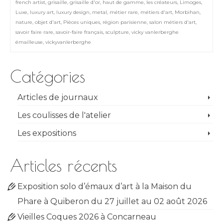
french artist
,
grisaille
,
grisaille d'or
,
haut de gamme
,
les créateurs
,
Limoges
,
Luxe
,
luxury art
,
luxury design
,
metal
,
métier rare
,
métiers d'art
,
Morbihan
,
nature
,
objet d'art
,
Pièces uniques
,
région parisienne
,
salon métiers d'art
,
savoir faire rare
,
savoir-faire français
,
sculpture
,
vicky vanlerberghe
émailleuse
,
vickyvanlerberghe
Catégories
Articles de journaux
Les coulisses de l'atelier
Les expositions
Articles récents
Exposition solo d’émaux d’art à la Maison du
Phare à Quiberon du 27 juillet au 02 août 2026
Vieilles Coques 2026 à Concarneau