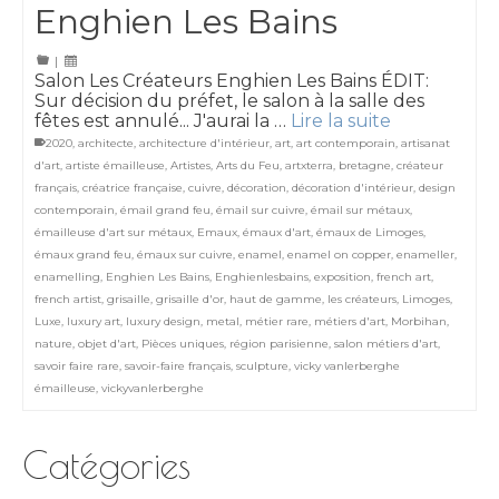
Enghien Les Bains
|
Salon Les Créateurs Enghien Les Bains ÉDIT:
Sur décision du préfet, le salon à la salle des
fêtes est annulé... J'aurai la …
Lire la suite
2020
,
architecte
,
architecture d'intérieur
,
art
,
art contemporain
,
artisanat
d'art
,
artiste émailleuse
,
Artistes
,
Arts du Feu
,
artxterra
,
bretagne
,
créateur
français
,
créatrice française
,
cuivre
,
décoration
,
décoration d'intérieur
,
design
contemporain
,
émail grand feu
,
émail sur cuivre
,
émail sur métaux
,
émailleuse d'art sur métaux
,
Emaux
,
émaux d'art
,
émaux de Limoges
,
émaux grand feu
,
émaux sur cuivre
,
enamel
,
enamel on copper
,
enameller
,
enamelling
,
Enghien Les Bains
,
Enghienlesbains
,
exposition
,
french art
,
french artist
,
grisaille
,
grisaille d'or
,
haut de gamme
,
les créateurs
,
Limoges
,
Luxe
,
luxury art
,
luxury design
,
metal
,
métier rare
,
métiers d'art
,
Morbihan
,
nature
,
objet d'art
,
Pièces uniques
,
région parisienne
,
salon métiers d'art
,
savoir faire rare
,
savoir-faire français
,
sculpture
,
vicky vanlerberghe
émailleuse
,
vickyvanlerberghe
Catégories