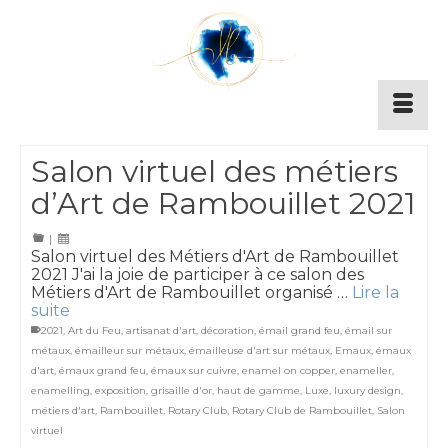
Salon virtuel des métiers
d’Art de Rambouillet 2021
|
Salon virtuel des Métiers d'Art de Rambouillet
2021 J'ai la joie de participer à ce salon des
Métiers d'Art de Rambouillet organisé …
Lire la
suite
2021
,
Art du Feu
,
artisanat d'art
,
décoration
,
émail grand feu
,
émail sur
métaux
,
émailleur sur métaux
,
émailleuse d'art sur métaux
,
Emaux
,
émaux
d'art
,
émaux grand feu
,
émaux sur cuivre
,
enamel on copper
,
enameller
,
enamelling
,
exposition
,
grisaille d'or
,
haut de gamme
,
Luxe
,
luxury design
,
métiers d'art
,
Rambouillet
,
Rotary Club
,
Rotary Club de Rambouillet
,
Salon
virtuel