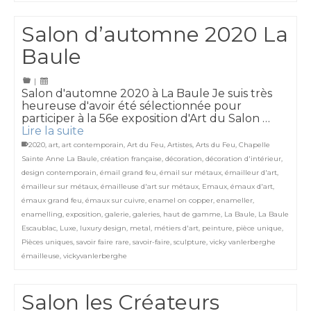
Salon d’automne 2020 La
Baule
|
Salon d'automne 2020 à La Baule Je suis très
heureuse d'avoir été sélectionnée pour
participer à la 56e exposition d'Art du Salon …
Lire la suite
2020
,
art
,
art contemporain
,
Art du Feu
,
Artistes
,
Arts du Feu
,
Chapelle
Sainte Anne La Baule
,
création française
,
décoration
,
décoration d'intérieur
,
design contemporain
,
émail grand feu
,
émail sur métaux
,
émailleur d'art
,
émailleur sur métaux
,
émailleuse d'art sur métaux
,
Emaux
,
émaux d'art
,
émaux grand feu
,
émaux sur cuivre
,
enamel on copper
,
enameller
,
enamelling
,
exposition
,
galerie
,
galeries
,
haut de gamme
,
La Baule
,
La Baule
Escaublac
,
Luxe
,
luxury design
,
metal
,
métiers d'art
,
peinture
,
pièce unique
,
Pièces uniques
,
savoir faire rare
,
savoir-faire
,
sculpture
,
vicky vanlerberghe
émailleuse
,
vickyvanlerberghe
Salon les Créateurs