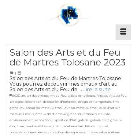
Salon des Arts et du Feu
de Martres Tolosane 2023
|
Salon des Arts et du Feu de Martres-Tolosane
Vous pourrez découvrir mes émaux d'art au
Salon des Arts et du Feu de …
Lire la suite
2023
,
art
,
art des émaux
,
Art du Feu
,
artiste émailleuse
,
Artistes
,
Arts du Feu
,
bretagne
,
décoration
,
décoration d'intérieur
,
design contemporain
,
émail
grand feu
,
émail sur métaux
,
émailleur sur métaux
,
émailleuse d'art sur
métaux
,
Emaux
,
émaux d'art
,
émaux grand feu
,
émaux sur cuivre
,
environnement
,
exposition
,
Exposition d'Art
,
galerie
,
galerie d'art
,
grisaille
d'or
,
Luxe
,
martres-tolosane
,
metal
,
métiers d'art
,
Pièces uniques
,
préservationdesespéèces
,
protection des espèces animales
,
salon métiers