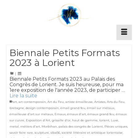
Biennale Petits Formats
2023 à Lorient
|
Biennale Petits Formats 2023 au Palais des
Congrès de Lorient. Je suis heureuse, pour ma
1ere exposition de l'année 2023, de participer …
Lire la suite
art
,
art contemporain
,
Art du Feu
,
artiste émailleuse
,
Artistes
,
Arts du Feu
,
bretagne
,
design contemporain
,
émail grand feu
,
émail sur métaux
,
émailleuse d'art sur métaux
,
Emaux
,
émaux d'art
,
émaux grand feu
,
émaux
sur cuivre
,
Exposition d'Art
,
grisaille d'or
,
haut de gamme
,
lorient
,
Luxe
,
metal
,
métiers d'art
,
Morbihan
,
palais des congrès de Lorient
,
Pièces uniques
,
savoir faire rare
,
sculpture
,
slba56
,
société littéraire et artistique lorientaise
,