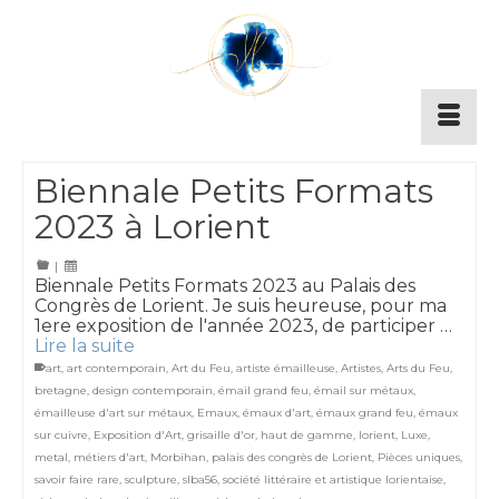
Biennale Petits Formats
2023 à Lorient
|
Biennale Petits Formats 2023 au Palais des
Congrès de Lorient. Je suis heureuse, pour ma
1ere exposition de l'année 2023, de participer …
Lire la suite
art
,
art contemporain
,
Art du Feu
,
artiste émailleuse
,
Artistes
,
Arts du Feu
,
bretagne
,
design contemporain
,
émail grand feu
,
émail sur métaux
,
émailleuse d'art sur métaux
,
Emaux
,
émaux d'art
,
émaux grand feu
,
émaux
sur cuivre
,
Exposition d'Art
,
grisaille d'or
,
haut de gamme
,
lorient
,
Luxe
,
metal
,
métiers d'art
,
Morbihan
,
palais des congrès de Lorient
,
Pièces uniques
,
savoir faire rare
,
sculpture
,
slba56
,
société littéraire et artistique lorientaise
,