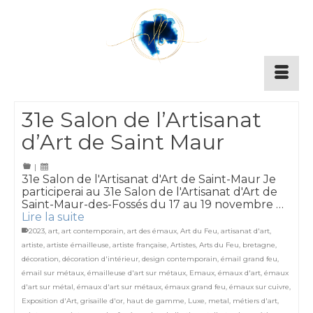
31e Salon de l’Artisanat
d’Art de Saint Maur
|
31e Salon de l'Artisanat d'Art de Saint-Maur Je
participerai au 31e Salon de l'Artisanat d'Art de
Saint-Maur-des-Fossés du 17 au 19 novembre …
Lire la suite
2023
,
art
,
art contemporain
,
art des émaux
,
Art du Feu
,
artisanat d'art
,
artiste
,
artiste émailleuse
,
artiste française
,
Artistes
,
Arts du Feu
,
bretagne
,
décoration
,
décoration d'intérieur
,
design contemporain
,
émail grand feu
,
émail sur métaux
,
émailleuse d'art sur métaux
,
Emaux
,
émaux d'art
,
émaux
d'art sur métal
,
émaux d'art sur métaux
,
émaux grand feu
,
émaux sur cuivre
,
Exposition d'Art
,
grisaille d'or
,
haut de gamme
,
Luxe
,
metal
,
métiers d'art
,