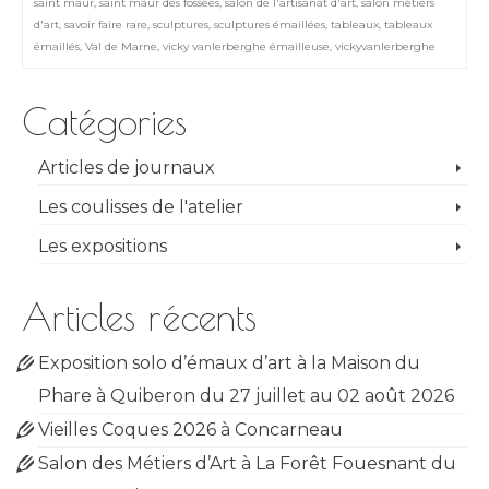
saint maur
,
saint maur des fossées
,
salon de l'artisanat d'art
,
salon métiers
d'art
,
savoir faire rare
,
sculptures
,
sculptures émaillées
,
tableaux
,
tableaux
émaillés
,
Val de Marne
,
vicky vanlerberghe émailleuse
,
vickyvanlerberghe
Catégories
Articles de journaux
Les coulisses de l'atelier
Les expositions
Articles récents
Exposition solo d’émaux d’art à la Maison du
Phare à Quiberon du 27 juillet au 02 août 2026
Vieilles Coques 2026 à Concarneau
Salon des Métiers d’Art à La Forêt Fouesnant du