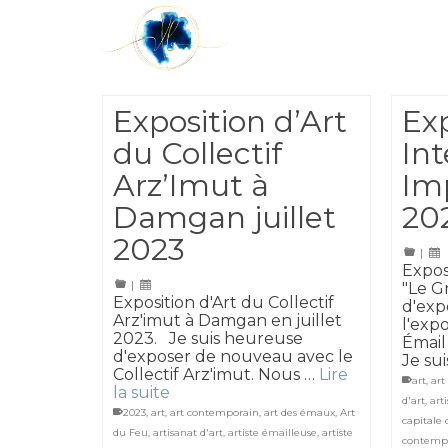
Exposition d’Art
Ex
du Collectif
Int
Arz’Imut à
Im
Damgan juillet
20
2023
|
Expos
|
"Le Gr
Exposition d'Art du Collectif
d'exp
Arz'imut à Damgan en juillet
l'exp
2023. Je suis heureuse
Émail
d'exposer de nouveau avec le
Je su
Collectif Arz'imut. Nous …
Lire
art
,
art
la suite
d'art
,
art
2023
,
art
,
art contemporain
,
art des émaux
,
Art
capitale 
du Feu
,
artisanat d'art
,
artiste émailleuse
,
artiste
contemp