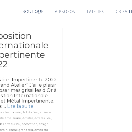
BOUTIQUE
A PROPOS
L’ATELIER
GRISAIL
position
ernationale
pertinente
22
ition Impertinente 2022
and Atelier" J'ai le plaisir
oser mes grisailles d'Or à
osition Internationale
 et Métal Impertinente.
is …
Lire la suite
 contemporain
,
Art du Feu
,
artisanat
iste émailleuse
,
Artistes
,
Arts du Feu
,
des arts du feu
,
décoration
,
design
orain
,
émail grand feu
,
émail sur