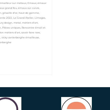
émailleur sur métaux
,
Emaux
,
émaux
ux grand feu
,
émaux sur cuivre
,
on
,
grisaille d'or
,
haut de gamme
,
ente 2022
,
Le Grand Atelier
,
Limoges
,
ury design
,
metal
,
métiers d'art
,
n
,
Pièces uniques
,
Rencontre émail et
lon métiers d'art
,
savoir faire rare
,
e
,
vicky vanlerberghe émailleuse
,
lerberghe