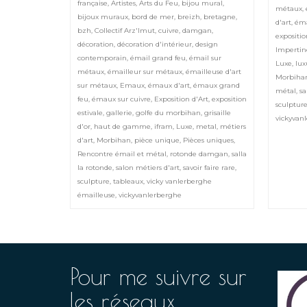
française
,
Artistes
,
Arts du Feu
,
bijou mural
,
métaux
,
bijoux muraux
,
bord de mer
,
breizh
,
bretagne
,
d'art
,
éma
bzh
,
Collectif Arz'Imut
,
cuivre
,
damgan
,
expositi
décoration
,
décoration d'intérieur
,
design
Impertin
contemporain
,
émail grand feu
,
émail sur
Luxe
,
lux
métaux
,
émailleur sur métaux
,
émailleuse d'art
Morbiha
sur métaux
,
Emaux
,
émaux d'art
,
émaux grand
métal
,
sa
feu
,
émaux sur cuivre
,
Exposition d'Art
,
exposition
sculptur
estivale
,
gallerie
,
golfe du morbihan
,
grisaille
vickyvan
d'or
,
haut de gamme
,
ifram
,
Luxe
,
metal
,
métiers
d'art
,
Morbihan
,
pièce unique
,
Pièces uniques
,
Rencontre émail et métal
,
rotonde damgan
,
salla
la rotonde
,
salon métiers d'art
,
savoir faire rare
,
sculpture
,
tableaux
,
vicky vanlerberghe
émailleuse
,
vickyvanlerberghe
Pour me suivre sur
les réseaux