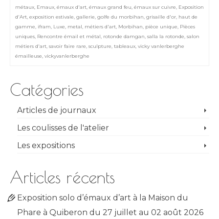
métaux
,
Emaux
,
émaux d'art
,
émaux grand feu
,
émaux sur cuivre
,
Exposition
d'Art
,
exposition estivale
,
gallerie
,
golfe du morbihan
,
grisaille d'or
,
haut de
gamme
,
ifram
,
Luxe
,
metal
,
métiers d'art
,
Morbihan
,
pièce unique
,
Pièces
uniques
,
Rencontre émail et métal
,
rotonde damgan
,
salla la rotonde
,
salon
métiers d'art
,
savoir faire rare
,
sculpture
,
tableaux
,
vicky vanlerberghe
émailleuse
,
vickyvanlerberghe
Catégories
Articles de journaux
Les coulisses de l'atelier
Les expositions
Articles récents
Exposition solo d’émaux d’art à la Maison du
Phare à Quiberon du 27 juillet au 02 août 2026