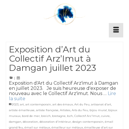
Exposition d’Art du
Collectif Arz’Imut à
Damgan juillet 2023
|
Exposition d'Art du Collectif Arz'imut à Damgan
en juillet 2023. Je suis heureuse d'exposer de
nouveau avec le Collectif Arz'imut. Nous …
Lire
la suite
2023
,
art
,
art contemporain
,
art des émaux
,
Art du Feu
,
artisanat d'art
,
artiste émailleuse
,
artiste française
,
Artistes
,
Arts du Feu
,
bijou mural
,
bijoux
muraux
,
bord de mer
,
breizh
,
bretagne
,
bzh
,
Collectif Arz'Imut
,
cuivre
,
damgan
,
décoration
,
décoration d'intérieur
,
design contemporain
,
émail
grand feu
,
émail sur métaux
,
émailleur sur métaux
,
émailleuse d'art sur